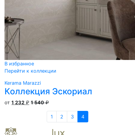
В избранное
Перейти к коллекции
Kerama Marazzi
Коллекция Эскориал
от
1 232
₽
1 540
₽
1
2
3
4