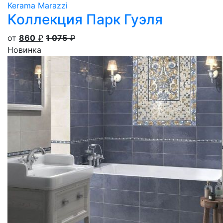
Kerama Marazzi
Коллекция Парк Гуэля
от
860
₽
1 075
₽
Новинка