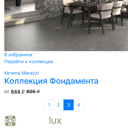
В избранное
Перейти к коллекции
Kerama Marazzi
Коллекция Фондамента
от
644
₽
805
₽
1
2
3
4