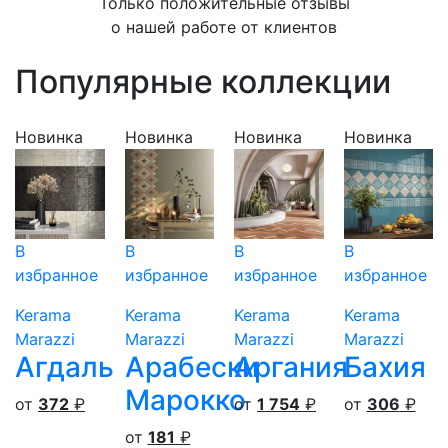
Только положительные отзывы
о нашей работе от клиентов
Популярные коллекции
Новинка
Новинка
Новинка
Новинка
В
В
В
В
избранное
избранное
избранное
избранное
Kerama
Kerama
Kerama
Kerama
Marazzi
Marazzi
Marazzi
Marazzi
Агдаль
Арабески
Аргания
Бахия
Марокко
от
372
₽
от
1 754
₽
от
306
₽
от
181
₽