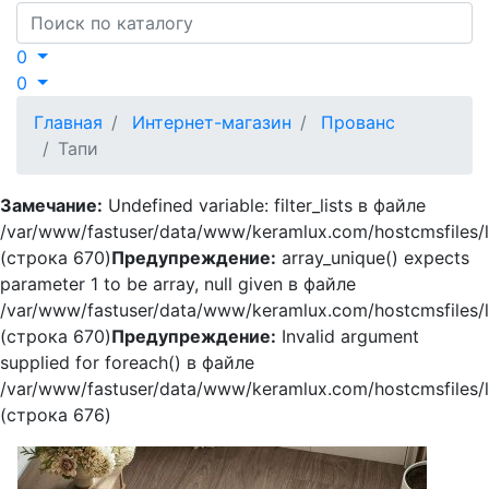
Search
0
0
Главная
Интернет-магазин
Прованс
Тапи
Замечание:
Undefined variable: filter_lists в файле
/var/www/fastuser/data/www/keramlux.com/hostcmsfiles/li
(строка 670)
Предупреждение:
array_unique() expects
parameter 1 to be array, null given в файле
/var/www/fastuser/data/www/keramlux.com/hostcmsfiles/li
(строка 670)
Предупреждение:
Invalid argument
supplied for foreach() в файле
/var/www/fastuser/data/www/keramlux.com/hostcmsfiles/li
(строка 676)