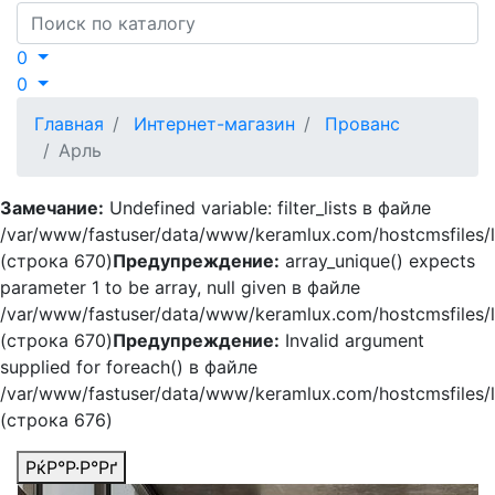
Search
0
0
Главная
Интернет-магазин
Прованс
Арль
Замечание:
Undefined variable: filter_lists в файле
/var/www/fastuser/data/www/keramlux.com/hostcmsfiles/li
(строка 670)
Предупреждение:
array_unique() expects
parameter 1 to be array, null given в файле
/var/www/fastuser/data/www/keramlux.com/hostcmsfiles/li
(строка 670)
Предупреждение:
Invalid argument
supplied for foreach() в файле
/var/www/fastuser/data/www/keramlux.com/hostcmsfiles/li
(строка 676)
РќР°Р·Р°Рґ