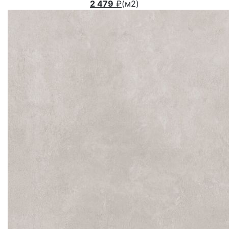
2 479
₽
(м2)