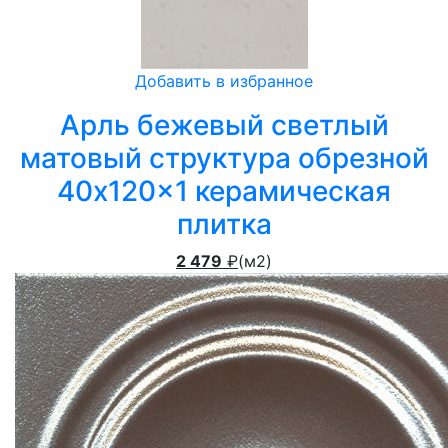
Добавить в избранное
Арль бежевый светлый
матовый структура обрезной
40x120x1 керамическая
плитка
2 479
₽
(м2)