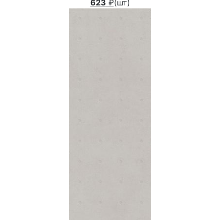
623
₽
(шт)