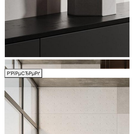
Р’РїРµСЂРµРґ