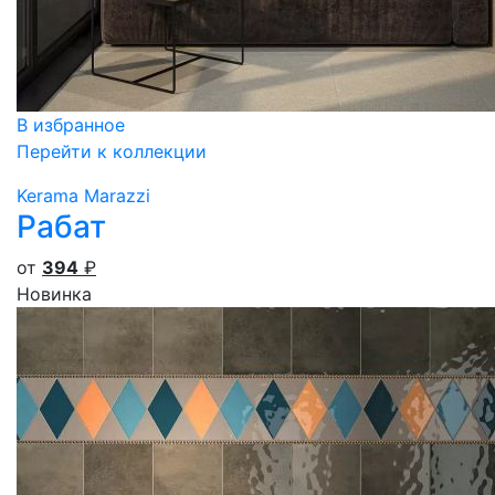
В избранное
Перейти к коллекции
Kerama Marazzi
Рабат
от
394
₽
Новинка