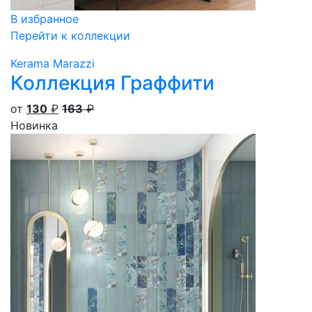
В избранное
Перейти к коллекции
Kerama Marazzi
Коллекция Граффити
от
130
₽
163
₽
Новинка