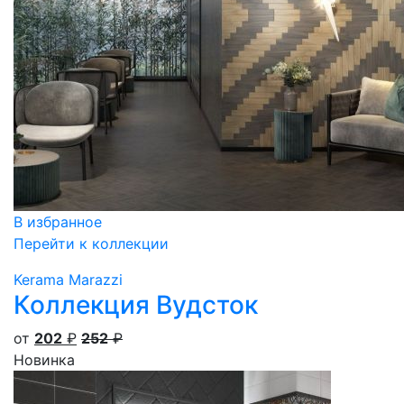
В избранное
Перейти к коллекции
Kerama Marazzi
Коллекция Вудсток
от
202
₽
252
₽
Новинка