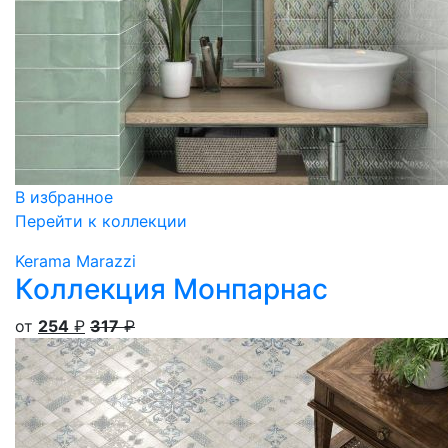
В избранное
Перейти к коллекции
Kerama Marazzi
Коллекция Монпарнас
от
254
₽
317
₽